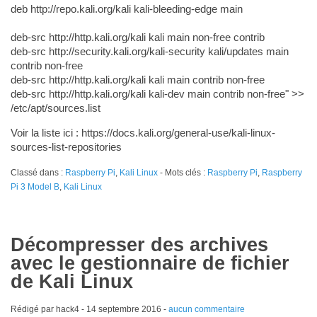
deb http://repo.kali.org/kali kali-bleeding-edge main
deb-src http://http.kali.org/kali kali main non-free contrib
deb-src http://security.kali.org/kali-security kali/updates main
contrib non-free
deb-src http://http.kali.org/kali kali main contrib non-free
deb-src http://http.kali.org/kali kali-dev main contrib non-free" >>
/etc/apt/sources.list
Voir la liste ici : https://docs.kali.org/general-use/kali-linux-
sources-list-repositories
Classé dans :
Raspberry Pi
,
Kali Linux
- Mots clés :
Raspberry Pi
,
Raspberry
Pi 3 Model B
,
Kali Linux
Décompresser des archives
avec le gestionnaire de fichier
de Kali Linux
Rédigé par hack4 -
14 septembre 2016
-
aucun commentaire