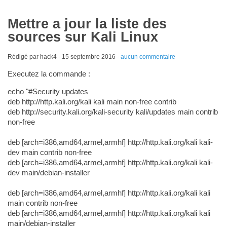
Mettre a jour la liste des
sources sur Kali Linux
Rédigé par hack4 -
15 septembre 2016
-
aucun commentaire
Executez la commande :
echo "#Security updates
deb http://http.kali.org/kali kali main non-free contrib
deb http://security.kali.org/kali-security kali/updates main contrib
non-free
deb [arch=i386,amd64,armel,armhf] http://http.kali.org/kali kali-
dev main contrib non-free
deb [arch=i386,amd64,armel,armhf] http://http.kali.org/kali kali-
dev main/debian-installer
deb [arch=i386,amd64,armel,armhf] http://http.kali.org/kali kali
main contrib non-free
deb [arch=i386,amd64,armel,armhf] http://http.kali.org/kali kali
main/debian-installer