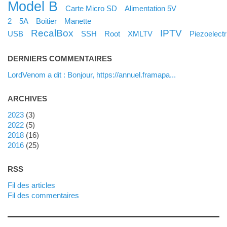
Model B
Carte Micro SD
Alimentation 5V
2
5A
Boitier
Manette
RecalBox
IPTV
USB
SSH
Root
XMLTV
Piezoelectr
DERNIERS COMMENTAIRES
LordVenom a dit : Bonjour, https://annuel.framapa...
ARCHIVES
2023
(3)
2022
(5)
2018
(16)
2016
(25)
RSS
Fil des articles
Fil des commentaires