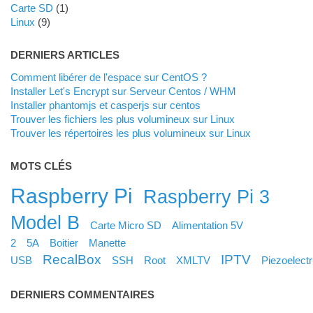
Carte SD
(1)
Linux
(9)
DERNIERS ARTICLES
Comment libérer de l'espace sur CentOS ?
Installer Let's Encrypt sur Serveur Centos / WHM
Installer phantomjs et casperjs sur centos
Trouver les fichiers les plus volumineux sur Linux
Trouver les répertoires les plus volumineux sur Linux
MOTS CLÉS
Raspberry Pi
Raspberry Pi 3
Model B
Carte Micro SD
Alimentation 5V
2
5A
Boitier
Manette
RecalBox
IPTV
USB
SSH
Root
XMLTV
Piezoelectr
DERNIERS COMMENTAIRES